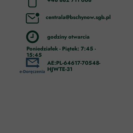
+48 882 711 668
centrala@bschynow.sgb.pl
godziny otwarcia
Poniedziałek - Piątek: 7:45 -
15:45
AE:PL-64617-70548-
HJWTE-31