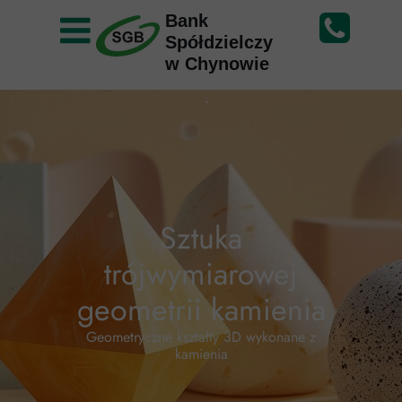
Bank
Spółdzielczy
w Chynowie
Sztuka
trójwymiarowej
geometrii kamienia
Geometryczne kształty 3D wykonane z
kamienia