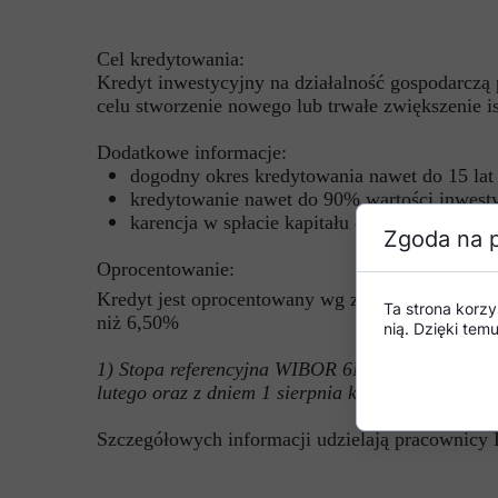
Cel kredytowania:
Kredyt inwestycyjny na działalność gospodarczą
celu stworzenie nowego lub trwałe zwiększenie i
Dodatkowe informacje:
dogodny okres kredytowania nawet do 15 lat
kredytowanie nawet do 90% wartości inwesty
karencja w spłacie kapitału do 24 miesięcy
Zgoda na p
Oprocentowanie:
Kredyt jest oprocentowany wg zmiennej stopy 
Ta strona korzy
niż 6,50%
nią. Dzięki te
1) Stopa referencyjna WIBOR 6M określana na pi
lutego oraz z dniem 1 sierpnia każdego roku.
Szczegółowych informacji udzielają pracownicy