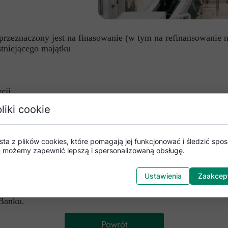
 przeznaczony jest na finasowanie (w tym na refinansowanie
stniejącego majątku
cji
liki cookie
1)
procentowej stanowiącej sumę stawi WIBOR 6M
+ marża 2,5
sta z plików cookies, które pomagają jej funkcjonować i śledzić sposó
mu możemy zapewnić lepszą i spersonalizowaną obsługę.
ęć dni roboczych przed dniem zmiany oprocentowania. Zmian
Ustawienia
Zaakcept
 Banku.
Powrót