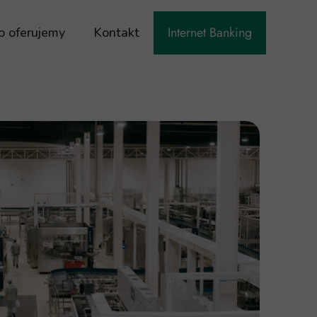
Internet Banking
o oferujemy
Kontakt
anku
dla Ciebie
Logowanie Nowe IB
isja
la Gospodarstwa
Logowanie IB
nku
dla Biznesu
kowe
Nasz Bank