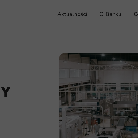
Aktualności
O Banku
C
Historia B
Nasza m
d
Władze Ba
Informacje Ban
NY