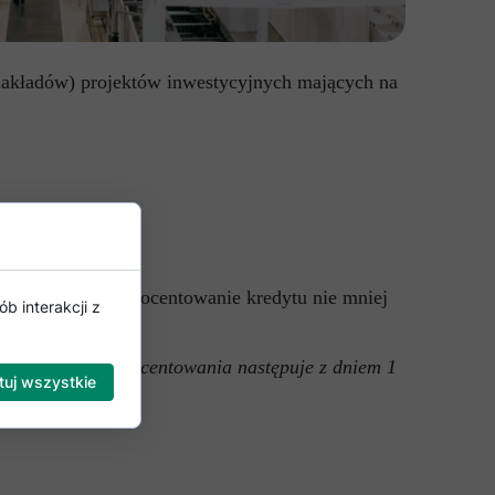
 nakładów) projektów inwestycyjnych mających na
0 p.p. Łączne oprocentowanie kredytu nie mniej
b interakcji z
a wysokości oprocentowania następuje z dniem 1
uj wszystkie