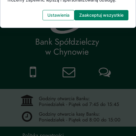
Ustawienia
Zaakceptuj wszystkie
Bank Spółdzielczy
w Chynowie
Godziny otwarcia Banku:
Poniedziałek - Piątek od 7:45 do 15:45
Godziny otwarcia kasy Banku:
Poniedziałek - Piątek od 8:00 do 15:00
Polityka prywatności