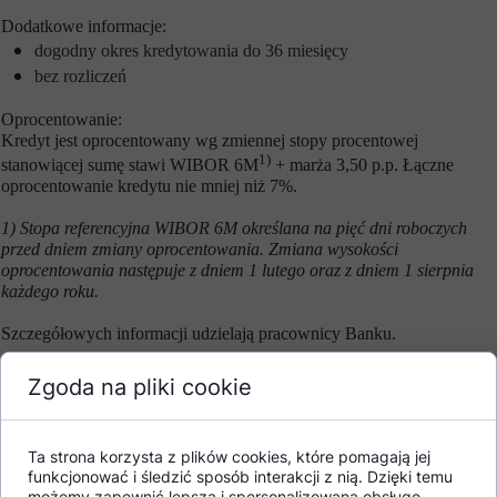
Dodatkowe informacje:
dogodny okres kredytowania do 36 miesięcy
bez rozliczeń
Oprocentowanie:
Kredyt jest oprocentowany wg zmiennej stopy procentowej
1)
stanowiącej sumę stawi WIBOR 6M
+ marża 3,50 p.p. Łączne
oprocentowanie kredytu nie mniej niż 7%.
1) Stopa referencyjna WIBOR 6M określana na pięć dni roboczych
przed dniem zmiany oprocentowania. Zmiana wysokości
oprocentowania następuje z dniem 1 lutego oraz z dniem 1 sierpnia
każdego roku.
Szczegółowych informacji udzielają pracownicy Banku.
Zgoda na pliki cookie
Powrót
Ta strona korzysta z plików cookies, które pomagają jej
funkcjonować i śledzić sposób interakcji z nią. Dzięki temu
możemy zapewnić lepszą i spersonalizowaną obsługę.